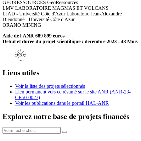
GEORESSOURCES GeoRessources
LMV LABORATOIRE MAGMAS ET VOLCANS
LJAD - Université Côte d'Azur Laboratoire Jean-Alexandre
Dieudonné - Université Côte d'Azur
ORANO MINING
Aide de l'ANR 689 899 euros
Début et durée du projet scientifique : décembre 2023 - 48 Mois
Liens utiles
Voir la liste des projets sélectionnés
Lien permanent vers ce résumé sur le site ANR (ANR-23-
CE50-0027)
Voir les publications dans le portail HAL-ANR
Explorez notre base de projets financés