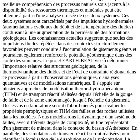
meilleure compréhension des processus naturels sous-jacents à la
disponibilité des ressources thermiques et minérales peut être
obtenue à partir d'une analyse croisée de ces deux systèmes. Ces
deux systèmes sont caractérisés par des impulsions hydrothermales
(augmentations cycliques du débit et de la température des fluides)
conduisant à une augmentation de la perméabilité des formations
géologiques. Les connaissances actuelles suggèrent que seules des
impulsions fluides répétées dans des contextes structurellement
favorables peuvent conduire à l'accumulation de gisements géants et
pourraient également renforcer le potentiel géothermique dans des
contextes similaires. Le projet EARTH-BEAT vise à déterminer
l'importance relative des structures géologiques, de la
thermodynamique des fluides et de l’état de contrainte régional dans
ce processus à partir d'observations géologiques, d'analyses
quantitatives et de modélisations numériques. Il s'appuie sur
plusieurs approches de modélisation thermo-hydro-mécanique
(THM) et de transport réactif réalisées depuis l'échelle de la gouge
de faille et de la zone endommagée jusqu'à l'échelle du gisement.
Des essais en laboratoire seront d'abord menés pour évaluer les
propriétés pétrophysiques et THM des failles et des roches utilisées
dans les modèles. Nous modéliserons la dynamique d'un système de
failles, avec différents degrés de complexité, in fine représentatif
d'un gisement de minerai dans le contexte du bassin d'Athabasca. En
parallèle, des simulations de transfert réactif seront réalisées pour
identifier la localisation de la dissolution et de la précipitation. La