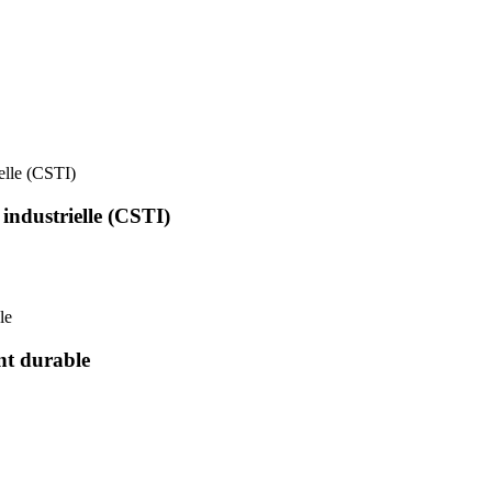
ielle (CSTI)
 industrielle (CSTI)
le
nt durable