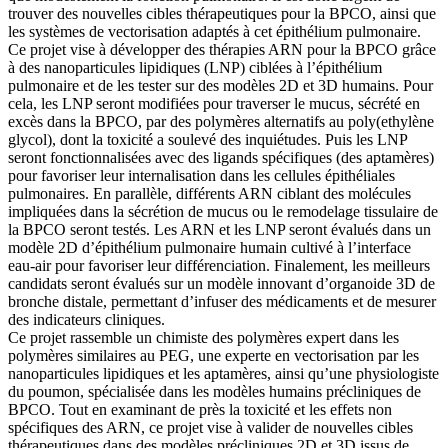
trouver des nouvelles cibles thérapeutiques pour la BPCO, ainsi que
les systèmes de vectorisation adaptés à cet épithélium pulmonaire.
Ce projet vise à développer des thérapies ARN pour la BPCO grâce
à des nanoparticules lipidiques (LNP) ciblées à l’épithélium
pulmonaire et de les tester sur des modèles 2D et 3D humains. Pour
cela, les LNP seront modifiées pour traverser le mucus, sécrété en
excès dans la BPCO, par des polymères alternatifs au poly(ethylène
glycol), dont la toxicité a soulevé des inquiétudes. Puis les LNP
seront fonctionnalisées avec des ligands spécifiques (des aptamères)
pour favoriser leur internalisation dans les cellules épithéliales
pulmonaires. En parallèle, différents ARN ciblant des molécules
impliquées dans la sécrétion de mucus ou le remodelage tissulaire de
la BPCO seront testés. Les ARN et les LNP seront évalués dans un
modèle 2D d’épithélium pulmonaire humain cultivé à l’interface
eau-air pour favoriser leur différenciation. Finalement, les meilleurs
candidats seront évalués sur un modèle innovant d’organoide 3D de
bronche distale, permettant d’infuser des médicaments et de mesurer
des indicateurs cliniques.
Ce projet rassemble un chimiste des polymères expert dans les
polymères similaires au PEG, une experte en vectorisation par les
nanoparticules lipidiques et les aptamères, ainsi qu’une physiologiste
du poumon, spécialisée dans les modèles humains précliniques de
BPCO. Tout en examinant de près la toxicité et les effets non
spécifiques des ARN, ce projet vise à valider de nouvelles cibles
thérapeutiques dans des modèles précliniques 2D et 3D issus de