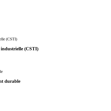
ielle (CSTI)
 industrielle (CSTI)
le
nt durable