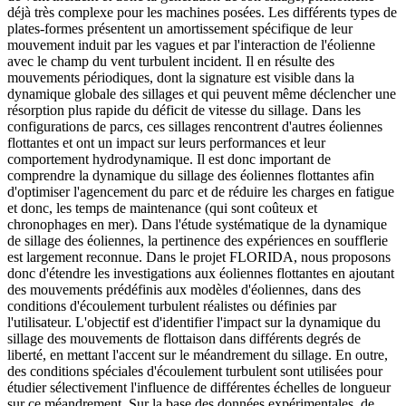
déjà très complexe pour les machines posées. Les différents types de
plates-formes présentent un amortissement spécifique de leur
mouvement induit par les vagues et par l'interaction de l'éolienne
avec le champ du vent turbulent incident. Il en résulte des
mouvements périodiques, dont la signature est visible dans la
dynamique globale des sillages et qui peuvent même déclencher une
résorption plus rapide du déficit de vitesse du sillage. Dans les
configurations de parcs, ces sillages rencontrent d'autres éoliennes
flottantes et ont un impact sur leurs performances et leur
comportement hydrodynamique. Il est donc important de
comprendre la dynamique du sillage des éoliennes flottantes afin
d'optimiser l'agencement du parc et de réduire les charges en fatigue
et donc, les temps de maintenance (qui sont coûteux et
chronophages en mer). Dans l'étude systématique de la dynamique
de sillage des éoliennes, la pertinence des expériences en soufflerie
est largement reconnue. Dans le projet FLORIDA, nous proposons
donc d'étendre les investigations aux éoliennes flottantes en ajoutant
des mouvements prédéfinis aux modèles d'éoliennes, dans des
conditions d'écoulement turbulent réalistes ou définies par
l'utilisateur. L'objectif est d'identifier l'impact sur la dynamique du
sillage des mouvements de flottaison dans différents degrés de
liberté, en mettant l'accent sur le méandrement du sillage. En outre,
des conditions spéciales d'écoulement turbulent sont utilisées pour
étudier sélectivement l'influence de différentes échelles de longueur
sur ce méandrement. Sur la base des données expérimentales, de