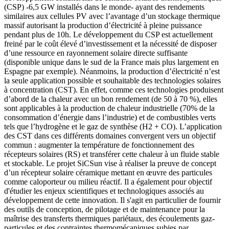
(CSP) -6,5 GW installés dans le monde- ayant des rendements
similaires aux cellules PV avec l’avantage d’un stockage thermique
massif autorisant la production d’électricité à pleine puissance
pendant plus de 10h. Le développement du CSP est actuellement
freiné par le coût élevé d’investissement et la nécessité de disposer
d’une ressource en rayonnement solaire directe suffisante
(disponible unique dans le sud de la France mais plus largement en
Espagne par exemple). Néanmoins, la production d’électricité n’est
la seule application possible et souhaitable des technologies solaires
à concentration (CST). En effet, comme ces technologies produisent
d’abord de la chaleur avec un bon rendement (de 50 à 70 %), elles
sont applicables à la production de chaleur industrielle (70% de la
consommation d’énergie dans l’industrie) et de combustibles verts
tels que l’hydrogène et le gaz de synthèse (H2 + CO). L’application
des CST dans ces différents domaines convergent vers un objectif
commun : augmenter la température de fonctionnement des
récepteurs solaires (RS) et transférer cette chaleur à un fluide stable
et stockable. Le projet SiCSun vise à réaliser la preuve de concept
d’un récepteur solaire céramique mettant en œuvre des particules
comme caloporteur ou milieu réactif. Il a également pour objectif
d'étudier les enjeux scientifiques et technologiques associés au
développement de cette innovation. Il s'agit en particulier de fournir
des outils de conception, de pilotage et de maintenance pour la
maîtrise des transferts thermiques pariétaux, des écoulements gaz-
particules et des contraintes thermomécaniques subies par