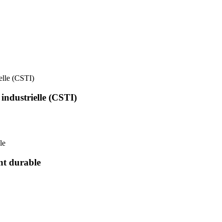
ielle (CSTI)
 industrielle (CSTI)
le
nt durable