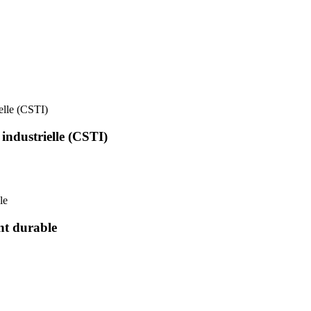
ielle (CSTI)
 industrielle (CSTI)
le
nt durable