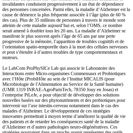
invalidantes conduisent progressivement à un état de dépendance
des personnes concernées. Parmi elles, la maladie d’Alzheimer est la
cause de démence la plus fréquente associée à l’âge (plus de 60 %
des cas). Plus de 35 millions de personnes à travers le monde sont
atteints de cette maladie aujourd’hui et, selon l’OMS, ce nombre
serait amené à doubler tous les 20 ans. La maladie d’Alzheimer se
manifeste le plus souvent après l’âge de 65 ans par une perte
progressive de la mémoire, l’apparition de troubles cognitifs et de
l’orientation spatio-temporelle dues à la mort des cellules nerveuses
et peut s’étendre à d’autres troubles de type comportementaux et
moteurs.
Le LabCom ProPhySICe Lab qui associe le Laboratoire des
Interactions entre Micro-organismes Commensaux et Probiotiques
avec l’Hôte (ProbiHôte au sein de l’Institut MICALIS (pour
Microbiologie de l'Alimentation au Service de la Santé humaine)
(UMR 1319 INRAE-AgroParisTech, 78350 Jouy en Josas) et
l’entreprise PiLeJe, a pour objectif de développer des solutions
nouvelles basées sur des phytonutriments et des probiotiques pour
intervenir sur l’axe intestin-cerveau notamment dans le cas des
malades d’Alzheimer. Le développement de ces stratégies
innovantes permettrait à moyen terme d’améliorer la qualité de vie
des patients et de retarder les conséquences santé de la maladie
d’Alzheimer et d’autres pathologies neuro-dégénératives. Ces
stratégies pourraient dans un proche avenir représenter des outils