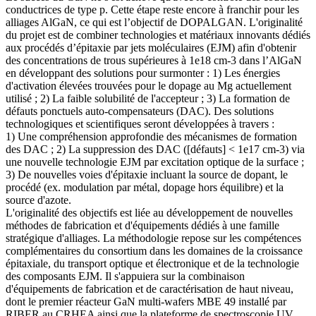
conductrices de type p. Cette étape reste encore à franchir pour les
alliages AlGaN, ce qui est l’objectif de DOPALGAN. L'originalité
du projet est de combiner technologies et matériaux innovants dédiés
aux procédés d’épitaxie par jets moléculaires (EJM) afin d'obtenir
des concentrations de trous supérieures à 1e18 cm-3 dans l’AlGaN
en développant des solutions pour surmonter : 1) Les énergies
d'activation élevées trouvées pour le dopage au Mg actuellement
utilisé ; 2) La faible solubilité de l'accepteur ; 3) La formation de
défauts ponctuels auto-compensateurs (DAC). Des solutions
technologiques et scientifiques seront développées à travers :
1) Une compréhension approfondie des mécanismes de formation
des DAC ; 2) La suppression des DAC ([défauts] < 1e17 cm-3) via
une nouvelle technologie EJM par excitation optique de la surface ;
3) De nouvelles voies d'épitaxie incluant la source de dopant, le
procédé (ex. modulation par métal, dopage hors équilibre) et la
source d'azote.
L'originalité des objectifs est liée au développement de nouvelles
méthodes de fabrication et d'équipements dédiés à une famille
stratégique d'alliages. La méthodologie repose sur les compétences
complémentaires du consortium dans les domaines de la croissance
épitaxiale, du transport optique et électronique et de la technologie
des composants EJM. Il s'appuiera sur la combinaison
d'équipements de fabrication et de caractérisation de haut niveau,
dont le premier réacteur GaN multi-wafers MBE 49 installé par
RIBER au CRHEA ainsi que la plateforme de spectroscopie UV