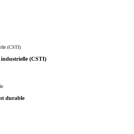
ielle (CSTI)
 industrielle (CSTI)
le
nt durable