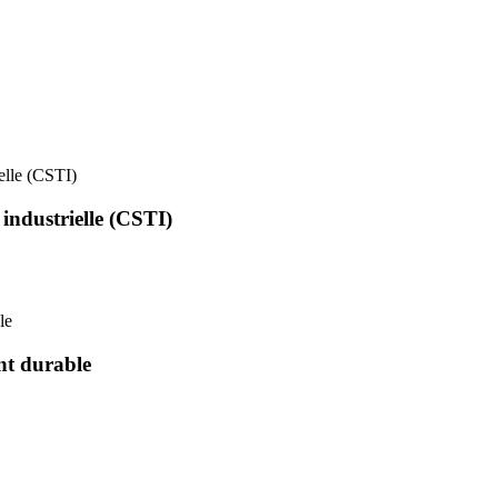
ielle (CSTI)
 industrielle (CSTI)
le
nt durable