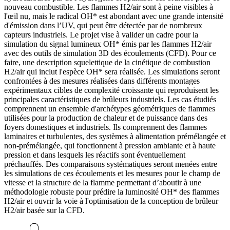
nouveau combustible. Les flammes H2/air sont à peine visibles à
l'œil nu, mais le radical OH* est abondant avec une grande intensité
d'émission dans l’UV, qui peut être détectée par de nombreux
capteurs industriels. Le projet vise à valider un cadre pour la
simulation du signal lumineux OH* émis par les flammes H2/air
avec des outils de simulation 3D des écoulements (CFD). Pour ce
faire, une description squelettique de la cinétique de combustion
H2/air qui inclut l'espèce OH* sera réalisée. Les simulations seront
confrontées à des mesures réalisées dans différents montages
expérimentaux cibles de complexité croissante qui reproduisent les
principales caractéristiques de brûleurs industriels. Les cas étudiés
comprennent un ensemble d'archétypes géométriques de flammes
utilisées pour la production de chaleur et de puissance dans des
foyers domestiques et industriels. Ils comprennent des flammes
laminaires et turbulentes, des systèmes à alimentation prémélangée et
non-prémélangée, qui fonctionnent à pression ambiante et à haute
pression et dans lesquels les réactifs sont éventuellement
préchauffés. Des comparaisons systématiques seront menées entre
les simulations de ces écoulements et les mesures pour le champ de
vitesse et la structure de la flamme permettant d’aboutir à une
méthodologie robuste pour prédire la luminosité OH* des flammes
H2/air et ouvrir la voie à l'optimisation de la conception de brûleur
H2/air basée sur la CFD.