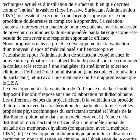
techniques actuelles d’instillation de surfactant, bien que décrites
comme “moins” invasives (Less Invasive Surfactant Administration
LISA), nécessitent le recours à une laryngoscopie qui reste une
procédure douloureuse et complexe à apprendre. La sédation-
analgésie représente un challenge pour ces patients, avec la nécessité
de prévenir ou diminuer la douleur générée par la laryngoscopie et le
besoin de conserver une respiration spontanée efficace.
Nous proposons dans ce projet le développement et la validation
d’un nouveau dispositif médical basé sur l’endoscopie et
l’atomisation pour l’administration de surfactant exogène chez le
nouveau-né prématuré. Les objectifs du dispositif sont de i) diminuer
la douleur et le recours à une analgésie, ii) améliorer la tolérance
clinique et l’efficacité de l’administration (endoscopie et atomisation
du surfactant), et iii) avoir une meilleure courbe d’apprentissage que
le LISA.
Le développement et la validation de l’efficacité et de la sécurité du
dispositif EndoSurf repose sur une collaboration multidisciplinaire.
Les différentes étapes du projet incluent i) la validation du procédé
d’atomisation avec la caractérisation des particules atomisées et les
propriétés physicochimiques du surfactant atomisé et l’étude de la
distribution pulmonaire dans un modèle ex-vivo, ii) l’étude de la
distribution du surfactant et efficacité sur un modèle animal de
maladie des membranes hyalines (comparaison avec la méthode
LISA), iii) le développement du prototype pour industrialisation et
certification pour utilisation en clinique, iv) l’évaluation de la courbe