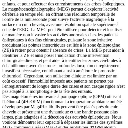
enfants, et pour effectuer des enregistrements des crises épileptiques.
La magnétoencéphalographie (MEG) permet d'explorer l'activité
cérébrale en temps réel, en offrant une résolution temporelle de
l'ordre de la milliseconde pour suivre l'activité magnétique à la
surface du cuir chevelu, avec une résolution spatiale supérieure à
celle de l'EEG. La MEG peut être utilisée pour détecter et localiser
de manière non invasive les activités anormales chez les patients
épileptiques à des fins chirurgicales, puisque la zone irritative
produisant les pointes intercritiques est liée à la zone épileptogène
(ZE) à retirer pour obtenir l’absence de crises. La MEG peut aider à
identifier la ZE et ainsi poser l’indication d’une intervention
chirurgicale directe, et peut aider à identifier les zones cérébrales à
échantillonner avec électrodes profondes lorsqu'un enregistrement
invasif est nécessaire, contribuant ainsi à améliorer le pronostic
chirurgical. Cependant, son utilisation clinique est limitée par un
coût excessif, l'immobilité imposée aux patients ne permet pas
l'enregistrement de longue durée des crises et son casque rigide n'est
pas adapté à la morphologie de la tête des enfants.
Des magnétomètres innovants à pompage optique (OPM) utilisant
l'hélium-4 (4HeOPM) fonctionnant à température ambiante ont été
développés par Mag4Health. Ils peuvent être placés près du cuir
chevelu et présentent une dynamique et une bande passante plus
larges, plus adaptées à la détection des activités épileptiques. Nous
voulons démontrer leur capacité à dépasser les limites des systèmes
MEG commercialisés (sMEG) et des prototypes d'OPM alcalin,