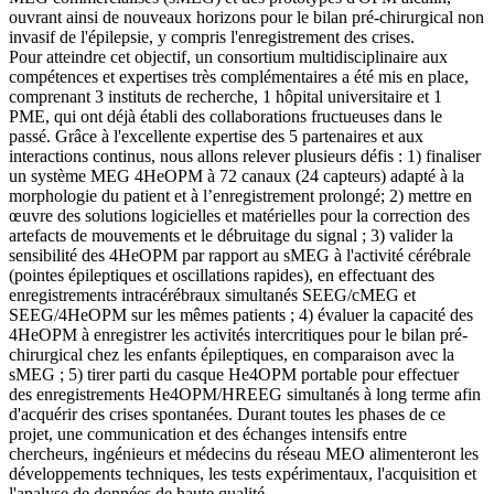
ouvrant ainsi de nouveaux horizons pour le bilan pré-chirurgical non
invasif de l'épilepsie, y compris l'enregistrement des crises.
Pour atteindre cet objectif, un consortium multidisciplinaire aux
compétences et expertises très complémentaires a été mis en place,
comprenant 3 instituts de recherche, 1 hôpital universitaire et 1
PME, qui ont déjà établi des collaborations fructueuses dans le
passé. Grâce à l'excellente expertise des 5 partenaires et aux
interactions continus, nous allons relever plusieurs défis : 1) finaliser
un système MEG 4HeOPM à 72 canaux (24 capteurs) adapté à la
morphologie du patient et à l’enregistrement prolongé; 2) mettre en
œuvre des solutions logicielles et matérielles pour la correction des
artefacts de mouvements et le débruitage du signal ; 3) valider la
sensibilité des 4HeOPM par rapport au sMEG à l'activité cérébrale
(pointes épileptiques et oscillations rapides), en effectuant des
enregistrements intracérébraux simultanés SEEG/cMEG et
SEEG/4HeOPM sur les mêmes patients ; 4) évaluer la capacité des
4HeOPM à enregistrer les activités intercritiques pour le bilan pré-
chirurgical chez les enfants épileptiques, en comparaison avec la
sMEG ; 5) tirer parti du casque He4OPM portable pour effectuer
des enregistrements He4OPM/HREEG simultanés à long terme afin
d'acquérir des crises spontanées. Durant toutes les phases de ce
projet, une communication et des échanges intensifs entre
chercheurs, ingénieurs et médecins du réseau MEO alimenteront les
développements techniques, les tests expérimentaux, l'acquisition et
l'analyse de données de haute qualité.