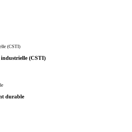
ielle (CSTI)
 industrielle (CSTI)
le
nt durable