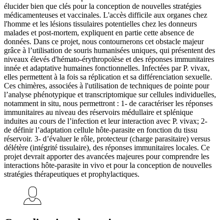
élucider bien que clés pour la conception de nouvelles stratégies
médicamenteuses et vaccinales. L'accès difficile aux organes chez
l'homme et les lésions tissulaires potentielles chez les donneurs
malades et post-mortem, expliquent en partie cette absence de
données. Dans ce projet, nous contournerons cet obstacle majeur
grâce à l’utilisation de souris humanisées uniques, qui présentent des
niveaux élevés d'hémato-érythropoïèse et des réponses immunitaires
innée et adaptative humaines fonctionnelles. Infectées par P. vivax,
elles permettent à la fois sa réplication et sa différenciation sexuelle.
Ces chimères, associées à l'utilisation de techniques de pointe pour
l’analyse phénotypique et transcriptomique sur cellules individuelles,
notamment in situ, nous permettront : 1- de caractériser les réponses
immunitaires au niveau des réservoirs médullaire et splénique
induites au cours de l’infection et leur interaction avec P. vivax; 2-
de définir l’adaptation cellule hôte-parasite en fonction du tissu
réservoir. 3- d’évaluer le rôle, protecteur (charge parasitaire) versus
délétère (intégrité tissulaire), des réponses immunitaires locales. Ce
projet devrait apporter des avancées majeures pour comprendre les
interactions hôte-parasite in vivo et pour la conception de nouvelles
stratégies thérapeutiques et prophylactiques.