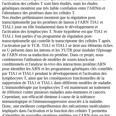
l'activation des cellules T sont bien étudiés, mais les études
génétiques montrent une très faible corrélation entre l'ARNm et
l'abondance des protéines dans les cellules T.
Nos étudies préliminaires montrent que la régulation post-
transcriptionnelle par les protéines de liaison à l'ARN TIA1 et
TIAL1 joue un rôle fondamental dans le développement et
l'activation des lymphocytes T. Notre hypothèse est que TIA1 et
TIAL1 font parties d’un programme de régulation post-
transcriptionnelle qui contrôle le transcriptome des cellules T après
l’activation par le TCR. TIA1 et TIAL1 se lient aux éléments riches
en U présents dans les introns et les 3'UTR pour moduler l'épissage
de l'ARN et/ou sa traduction en protéine. Dans ce projet, nous
combinerons l'utilisation de modèles de souris knock-out
conditionnels et l'analyse in-vivo des interactions protéine:ARN
pour identifier les ARN et les programmes génétiques clés contrôlés
par TIA1 et TIAL1 pendant le développement et l'activation des
lymphocytes T, ainsi que les conséquences fonctionnelles de la
suppression de TIA1 et TIAL1 dans différents modèles de maladie.
L'immunothérapie par lymphocytes T est maintenant un traitement
de référence contre plusieurs maladies auto-immunes et cancers.
Cependant, son efficacité diminue à cause de la tolérance
immunologique et l'immunosuppression associée à la maladie.
Donc, une meilleure compréhension des mécanismes moléculaires
impliqués dans l'activation et la fonction des cellules T permettra
d’identifier de nouvelles stratégies médiées par l'ARN dans un but