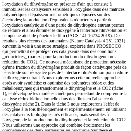
l'oxydation du dihydrogène en présence d'air, qui consiste à
immobiliser les catalyseurs sensibles à l'oxygène dans des matrices
polymériques d'épaisseur micrométriques déposées sur des
électrodes; la production d'équivalents réducteurs à partir de
l'oxydation catalytique d'une partie du dihydrogène entrant permet
de réduire et ainsi éliminer le dioxygène à l'interface film/solution et
l'empêche ainsi de pénétrer le film (JACS 141 16734 2019). Des
résultats plus récents des partenaires (Nature Catalysis 4 251 2021)
ouvrent la voie à une autre stratégie, explorée dans PROSECCO,
qui permettrait de protéger ces catalyseurs dans des conditions
_réductrices_ (par ex. pour la production du dihydrogène ou la
réduction du CO2). Ce nouveau mécanisme de protection nécessite
qu'une fraction du dihydrogène produit de façon catalytique près de
l'électrode soit réoxydée près de l'interface film/solution pour réduire
le dioxygène entrant. Nous explorerons cette nouvelle approche
après avoir synthétisé et optimisé des polymères rédox et des
métalloenzymes qui transforment le dihydrogène et le CO2 (tâche
1), et développé les modèles cinétiques permettant de comprendre la
catalyse rédox bidirectionnelle dans des films en l'absence de
dioxygène (tâche 2). Dans la tâche 3 nous explorerons l'effet de
l'oxygène à la fois théoriquement et expérimentalement, en utilisant
des catalyseurs biologiques très efficaces, mais sensibles à
l'oxygène, de la production du dihydrogène et la réduction du CO2.
Nous utiliserons une approche qui combine étroitement les
compétences des deux partenaires en biochimie (synthèse et