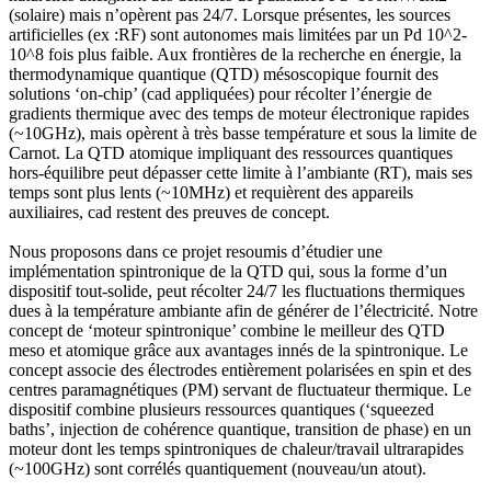
(solaire) mais n’opèrent pas 24/7. Lorsque présentes, les sources
artificielles (ex :RF) sont autonomes mais limitées par un Pd 10^2-
10^8 fois plus faible. Aux frontières de la recherche en énergie, la
thermodynamique quantique (QTD) mésoscopique fournit des
solutions ‘on-chip’ (cad appliquées) pour récolter l’énergie de
gradients thermique avec des temps de moteur électronique rapides
(~10GHz), mais opèrent à très basse température et sous la limite de
Carnot. La QTD atomique impliquant des ressources quantiques
hors-équilibre peut dépasser cette limite à l’ambiante (RT), mais ses
temps sont plus lents (~10MHz) et requièrent des appareils
auxiliaires, cad restent des preuves de concept.
Nous proposons dans ce projet resoumis d’étudier une
implémentation spintronique de la QTD qui, sous la forme d’un
dispositif tout-solide, peut récolter 24/7 les fluctuations thermiques
dues à la température ambiante afin de générer de l’électricité. Notre
concept de ‘moteur spintronique’ combine le meilleur des QTD
meso et atomique grâce aux avantages innés de la spintronique. Le
concept associe des électrodes entièrement polarisées en spin et des
centres paramagnétiques (PM) servant de fluctuateur thermique. Le
dispositif combine plusieurs ressources quantiques (‘squeezed
baths’, injection de cohérence quantique, transition de phase) en un
moteur dont les temps spintroniques de chaleur/travail ultrarapides
(~100GHz) sont corrélés quantiquement (nouveau/un atout).