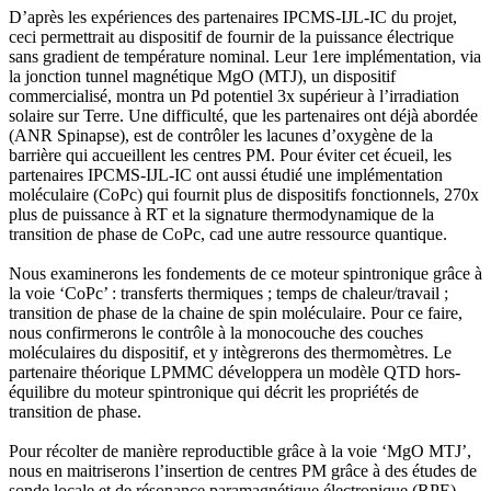
D’après les expériences des partenaires IPCMS-IJL-IC du projet,
ceci permettrait au dispositif de fournir de la puissance électrique
sans gradient de température nominal. Leur 1ere implémentation, via
la jonction tunnel magnétique MgO (MTJ), un dispositif
commercialisé, montra un Pd potentiel 3x supérieur à l’irradiation
solaire sur Terre. Une difficulté, que les partenaires ont déjà abordée
(ANR Spinapse), est de contrôler les lacunes d’oxygène de la
barrière qui accueillent les centres PM. Pour éviter cet écueil, les
partenaires IPCMS-IJL-IC ont aussi étudié une implémentation
moléculaire (CoPc) qui fournit plus de dispositifs fonctionnels, 270x
plus de puissance à RT et la signature thermodynamique de la
transition de phase de CoPc, cad une autre ressource quantique.
Nous examinerons les fondements de ce moteur spintronique grâce à
la voie ‘CoPc’ : transferts thermiques ; temps de chaleur/travail ;
transition de phase de la chaine de spin moléculaire. Pour ce faire,
nous confirmerons le contrôle à la monocouche des couches
moléculaires du dispositif, et y intègrerons des thermomètres. Le
partenaire théorique LPMMC développera un modèle QTD hors-
équilibre du moteur spintronique qui décrit les propriétés de
transition de phase.
Pour récolter de manière reproductible grâce à la voie ‘MgO MTJ’,
nous en maitriserons l’insertion de centres PM grâce à des études de
sonde locale et de résonance paramagnétique électronique (RPE).