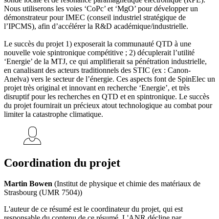
Nous utiliserons les voies ‘CoPc’ et ‘MgO’ pour développer un
démonstrateur pour IMEC (conseil industriel stratégique de
l’IPCMS), afin d’accélérer la R&D académique/industrielle.
Le succès du projet 1) exposerait la communauté QTD à une
nouvelle voie spintronique compétitive ; 2) décuplerait l’utilité
‘Energie’ de la MTJ, ce qui amplifierait sa pénétration industrielle,
en canalisant des acteurs traditionnels des STIC (ex : Canon-
Anelva) vers le secteur de l’énergie. Ces aspects font de SpinElec un
projet très original et innovant en recherche ‘Energie’, et très
disruptif pour les recherches en QTD et en spintronique. Le succès
du projet fournirait un précieux atout technologique au combat pour
limiter la catastrophe climatique.
Coordination du projet
Martin Bowen
(Institut de physique et chimie des matériaux de
Strasbourg (UMR 7504))
L'auteur de ce résumé est le coordinateur du projet, qui est
responsable du contenu de ce résumé. L'ANR décline par