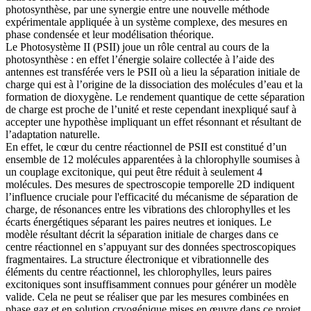
photosynthèse, par une synergie entre une nouvelle méthode
expérimentale appliquée à un système complexe, des mesures en
phase condensée et leur modélisation théorique.
Le Photosystème II (PSII) joue un rôle central au cours de la
photosynthèse : en effet l’énergie solaire collectée à l’aide des
antennes est transférée vers le PSII où a lieu la séparation initiale de
charge qui est à l’origine de la dissociation des molécules d’eau et la
formation de dioxygène. Le rendement quantique de cette séparation
de charge est proche de l’unité et reste cependant inexpliqué sauf à
accepter une hypothèse impliquant un effet résonnant et résultant de
l’adaptation naturelle.
En effet, le cœur du centre réactionnel de PSII est constitué d’un
ensemble de 12 molécules apparentées à la chlorophylle soumises à
un couplage excitonique, qui peut être réduit à seulement 4
molécules. Des mesures de spectroscopie temporelle 2D indiquent
l’influence cruciale pour l'efficacité du mécanisme de séparation de
charge, de résonances entre les vibrations des chlorophylles et les
écarts énergétiques séparant les paires neutres et ioniques. Le
modèle résultant décrit la séparation initiale de charges dans ce
centre réactionnel en s’appuyant sur des données spectroscopiques
fragmentaires. La structure électronique et vibrationnelle des
éléments du centre réactionnel, les chlorophylles, leurs paires
excitoniques sont insuffisamment connues pour générer un modèle
valide. Cela ne peut se réaliser que par les mesures combinées en
phase gaz et en solution cryogénique mises en œuvre dans ce projet.