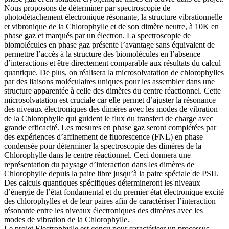
Nous proposons de déterminer par spectroscopie de
photodétachement électronique résonante, la structure vibrationnelle
et vibronique de la Chlorophylle et de son dimère neutre, à 10K en
phase gaz et marqués par un électron. La spectroscopie de
biomolécules en phase gaz présente l’avantage sans équivalent de
permettre l’accès à la structure des biomolécules en l’absence
d’interactions et être directement comparable aux résultats du calcul
quantique. De plus, on réalisera la microsolvatation de chlorophylles
par des liaisons moléculaires uniques pour les assembler dans une
structure apparentée à celle des dimères du centre réactionnel. Cette
microsolvatation est cruciale car elle permet d’ajuster la résonance
des niveaux électroniques des dimères avec les modes de vibration
de la Chlorophylle qui guident le flux du transfert de charge avec
grande efficacité. Les mesures en phase gaz seront complétées par
des expériences d’affinement de fluorescence (FNL) en phase
condensée pour déterminer la spectroscopie des dimères de la
Chlorophylle dans le centre réactionnel. Ceci donnera une
représentation du paysage d’interaction dans les dimères de
Chlorophylle depuis la paire libre jusqu’à la paire spéciale de PSII.
Des calculs quantiques spécifiques détermineront les niveaux
d’énergie de l’état fondamental et du premier état électronique excité
des chlorophylles et de leur paires afin de caractériser l’interaction
résonante entre les niveaux électroniques des dimères avec les
modes de vibration de la Chlorophylle.
Le projet Electrophylle est conçu pour caractériser un processus