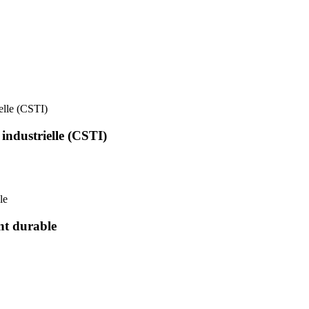
ielle (CSTI)
 industrielle (CSTI)
le
nt durable