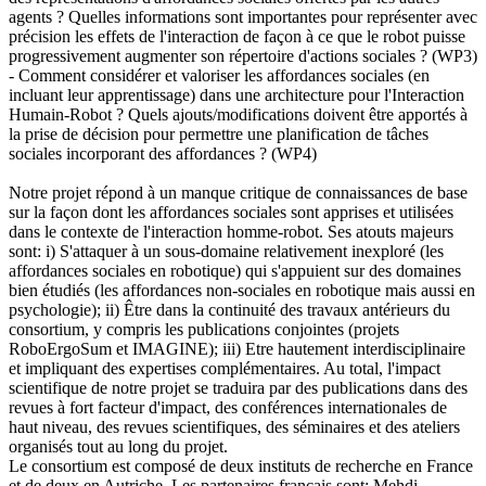
agents ? Quelles informations sont importantes pour représenter avec
précision les effets de l'interaction de façon à ce que le robot puisse
progressivement augmenter son répertoire d'actions sociales ? (WP3)
- Comment considérer et valoriser les affordances sociales (en
incluant leur apprentissage) dans une architecture pour l'Interaction
Humain-Robot ? Quels ajouts/modifications doivent être apportés à
la prise de décision pour permettre une planification de tâches
sociales incorporant des affordances ? (WP4)
Notre projet répond à un manque critique de connaissances de base
sur la façon dont les affordances sociales sont apprises et utilisées
dans le contexte de l'interaction homme-robot. Ses atouts majeurs
sont: i) S'attaquer à un sous-domaine relativement inexploré (les
affordances sociales en robotique) qui s'appuient sur des domaines
bien étudiés (les affordances non-sociales en robotique mais aussi en
psychologie); ii) Être dans la continuité des travaux antérieurs du
consortium, y compris les publications conjointes (projets
RoboErgoSum et IMAGINE); iii) Etre hautement interdisciplinaire
et impliquant des expertises complémentaires. Au total, l'impact
scientifique de notre projet se traduira par des publications dans des
revues à fort facteur d'impact, des conférences internationales de
haut niveau, des revues scientifiques, des séminaires et des ateliers
organisés tout au long du projet.
Le consortium est composé de deux instituts de recherche en France
et de deux en Autriche. Les partenaires français sont: Mehdi