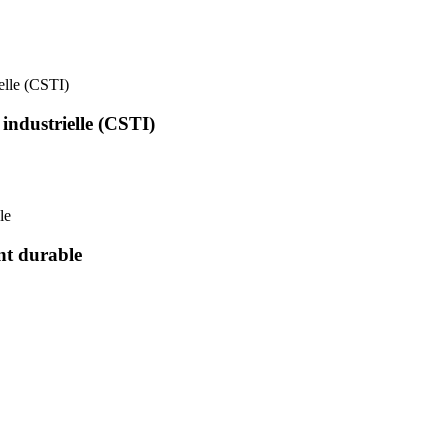
ielle (CSTI)
 industrielle (CSTI)
le
nt durable