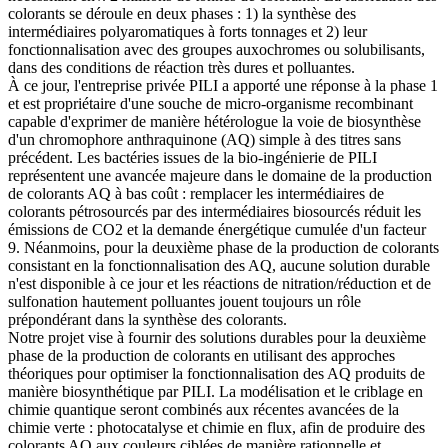
colorants se déroule en deux phases : 1) la synthèse des
intermédiaires polyaromatiques à forts tonnages et 2) leur
fonctionnalisation avec des groupes auxochromes ou solubilisants,
dans des conditions de réaction très dures et polluantes.
À ce jour, l'entreprise privée PILI a apporté une réponse à la phase 1
et est propriétaire d'une souche de micro-organisme recombinant
capable d'exprimer de manière hétérologue la voie de biosynthèse
d'un chromophore anthraquinone (AQ) simple à des titres sans
précédent. Les bactéries issues de la bio-ingénierie de PILI
représentent une avancée majeure dans le domaine de la production
de colorants AQ à bas coût : remplacer les intermédiaires de
colorants pétrosourcés par des intermédiaires biosourcés réduit les
émissions de CO2 et la demande énergétique cumulée d'un facteur
9. Néanmoins, pour la deuxième phase de la production de colorants
consistant en la fonctionnalisation des AQ, aucune solution durable
n'est disponible à ce jour et les réactions de nitration/réduction et de
sulfonation hautement polluantes jouent toujours un rôle
prépondérant dans la synthèse des colorants.
Notre projet vise à fournir des solutions durables pour la deuxième
phase de la production de colorants en utilisant des approches
théoriques pour optimiser la fonctionnalisation des AQ produits de
manière biosynthétique par PILI. La modélisation et le criblage en
chimie quantique seront combinés aux récentes avancées de la
chimie verte : photocatalyse et chimie en flux, afin de produire des
colorants AQ aux couleurs ciblées de manière rationnelle et