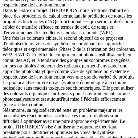
respectueuse de l'environnement.
Dans le cadre du projet THEOBIODY, nous mettrons d'abord en
place des protocoles de calcul permettant la prédiction de toutes les
propriétés tinctoriales d’AQs fonctionnalisés qui seront utilisés pour
cribler de manière efficace en termes de coût, de temps et
d'environnement les meilleurs candidats colorants (WP1).
Une fois les colorants ciblés, le second objectif de ce projet est
d'optimiser leurs voies de synthèse en combinant des approches
théoriques et expérimentales (Phase 2 de la fabrication des colorants,
WP2 et WP3). En effet, le comportement photosensibilisateur bien
connu des AQ et la tendance des groupes auxochromes oxygénés,
aminés ou thiolés à générer des radicaux permet d’envisager une
approche photocatalytique comme voie de synthèse polyvalente et
respectueuse de l'environnement vers une grande variété de produits.
La photocatalyse ouvre un accès atome-économique à la chimie
radicalaire sans réactifs toxiques stœchiométriques. Elle peut utiliser
des colorants organiques inoffensifs pour l'environnement comme
photocatalyseurs et est aujourd'hui mise à l'échelle efficacement
grâce au flux continu.
Néanmoins, sa régiosélectivité reste un problème majeur et les
mécanismes réactionnels associés à ces transformations sont
difficiles à optimiser avec une pure approche expérimentale. Le
projet THEOBIODY vise à utiliser une approche théorique
préalable pour identifier et optimiser les voies de synthèse
régiosélectives possibles pour les colorants cibles. Cet objectif est un