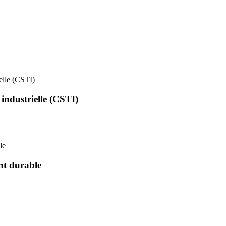
ielle (CSTI)
 industrielle (CSTI)
le
nt durable