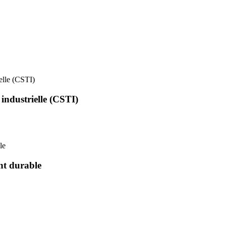
ielle (CSTI)
 industrielle (CSTI)
le
nt durable