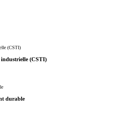
ielle (CSTI)
 industrielle (CSTI)
le
nt durable