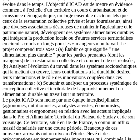
évolue dans le temps. L'objectif d'ICAD est de mettre en évidence
comment, à l'échelle d'un territoire en cours d'urbanisation et de
croissance démographique, un large ensemble d'acteurs tels que
ceux de la restauration collective privée et leurs fournisseurs, ainsi
que diverses associations désireuses de maintenir l'agriculture et le
patrimoine naturel, développent des systèmes alimentaires durables
qui intègrent la production locale ou d'autres services territorialisés
en circuits courts ou longs pour les « mangeurs » au travail. Le
projet comprend trois axes : (a) Établir ce que signifie " une
alimentation plus durable " pour les parties prenantes (dont les
mangeurs) de la restauration collective et comment elle est réalisée ;
(b) Analyser l'évolution du travail dans les systèmes sociotechniques
qui la mettent en œuvre, leurs contributions à la durabilité désirée,
leurs interactions et le rôle des innovations couplées dans ces
transformations ; (c) Soutenir et analyser un processus systémique de
conception collective et territoriale de l'approvisionnement en
alimentation durable au travail sur un territoire.
Le projet ICAD sera mené par une équipe interdisciplinaire
(agronomes, nutritionnistes, analystes acvistes, économistes,
gestionnaires et ergonomes) en relation avec les acteurs impliqués
dans le Projet Alimentaire Territorial du Plateau de Saclay et de son
voisinage. Ce territoire, situé en Ile-de-France, a connu un afflux
massif de salariés sur une courte période. Beaucoup de ces
nouveaux arrivants ont un niveau d'études élevé et des
préoccupations environnementales importantes qui, combinés à la