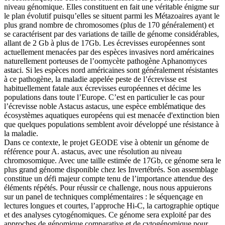
niveau génomique. Elles constituent en fait une véritable énigme sur
le plan évolutif puisqu’elles se situent parmi les Métazoaires ayant le
plus grand nombre de chromosomes (plus de 170 généralement) et
se caractérisent par des variations de taille de génome considérables,
allant de 2 Gb à plus de 17Gb. Les écrevisses européennes sont
actuellement menacées par des espèces invasives nord américaines
naturellement porteuses de l’oomycète pathogène Aphanomyces
astaci. Si les espèces nord américaines sont généralement résistantes
à ce pathogène, la maladie appelée peste de l’écrevisse est
habituellement fatale aux écrevisses européennes et décime les
populations dans toute l’Europe. C’est en particulier le cas pour
l’écrevisse noble Astacus astacus, une espèce emblématique des
écosystèmes aquatiques européens qui est menacée d'extinction bien
que quelques populations semblent avoir développé une résistance à
la maladie.
Dans ce contexte, le projet GEODE vise à obtenir un génome de
référence pour A. astacus, avec une résolution au niveau
chromosomique. Avec une taille estimée de 17Gb, ce génome sera le
plus grand génome disponible chez les Invertébrés. Son assemblage
constitue un défi majeur compte tenu de l’importance attendue des
éléments répétés. Pour réussir ce challenge, nous nous appuierons
sur un panel de techniques complémentaires : le séquençage en
lectures longues et courtes, l’approche Hi-C, la cartographie optique
et des analyses cytogénomiques. Ce génome sera exploité par des
approches de génomique comparative et de cytogénomique pour