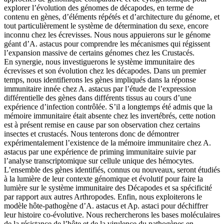
explorer l’évolution des génomes de décapodes, en terme de
contenu en gènes, d’éléments répétés et d’architecture du génome, et
tout particulièrement le système de détermination du sexe, encore
inconnu chez les écrevisses. Nous nous appuierons sur le génome
géant d’A. astacus pour comprendre les mécanismes qui régissent
l’expansion massive de certains génomes chez les Crustacés.
En synergie, nous investiguerons le système immunitaire des
écrevisses et son évolution chez les décapodes. Dans un premier
temps, nous identifierons les gènes impliqués dans la réponse
immunitaire innée chez A. astacus par l’étude de l’expression
différentielle des gènes dans différents tissus au cours d’une
expérience d’infection contrôlée. S’il a longtemps été admis que la
mémoire immunitaire était absente chez les invertébrés, cette notion
est à présent remise en cause par son observation chez certains
insectes et crustacés. Nous tenterons donc de démontrer
expérimentalement l’existence de la mémoire immunitaire chez A.
astacus par une expérience de priming immunitaire suivie par
l’analyse transcriptomique sur cellule unique des hémocytes.
L’ensemble des gènes identifiés, connus ou nouveaux, seront étudiés
à la lumière de leur contexte génomique et évolutif pour faire la
lumière sur le système immunitaire des Décapodes et sa spécificité
par rapport aux autres Arthropodes. Enfin, nous exploiterons le
modèle hôte-pathogène d’A. astacus et Ap. astaci pour déchiffrer
leur histoire co-évolutive. Nous rechercherons les bases moléculaires
de la résistance de l’hôte et de la virulence du pathogènes en