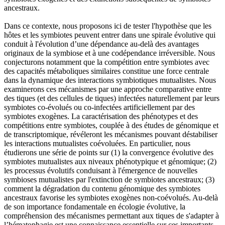
ancestraux.
Dans ce contexte, nous proposons ici de tester l'hypothèse que les
hôtes et les symbiotes peuvent entrer dans une spirale évolutive qui
conduit à l'évolution d’une dépendance au-delà des avantages
originaux de la symbiose et à une codépendance irréversible. Nous
conjecturons notamment que la compétition entre symbiotes avec
des capacités métaboliques similaires constitue une force centrale
dans la dynamique des interactions symbiotiques mutualistes. Nous
examinerons ces mécanismes par une approche comparative entre
des tiques (et des cellules de tiques) infectées naturellement par leurs
symbiotes co-évolués ou co-infectées artificiellement par des
symbiotes exogènes. La caractérisation des phénotypes et des
compétitions entre symbiotes, couplée à des études de génomique et
de transcriptomique, révéleront les mécanismes pouvant déstabiliser
les interactions mutualistes coévoluées. En particulier, nous
étudierons une série de points sur (1) la convergence évolutive des
symbiotes mutualistes aux niveaux phénotypique et génomique; (2)
les processus évolutifs conduisant à l'émergence de nouvelles
symbioses mutualistes par l'extinction de symbiotes ancestraux; (3)
comment la dégradation du contenu génomique des symbiotes
ancestraux favorise les symbiotes exogènes non-coévolués. Au-delà
de son importance fondamentale en écologie évolutive, la
compréhension des mécanismes permettant aux tiques de s'adapter à
l’hématophagie est une connaissance essentielle sur ces importants