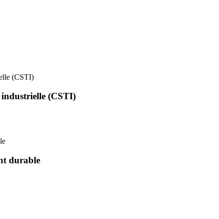
ielle (CSTI)
 industrielle (CSTI)
le
nt durable