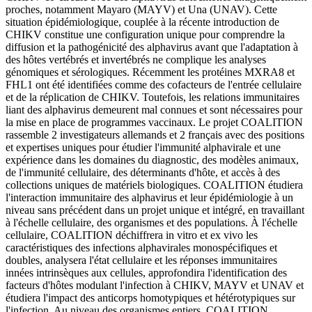
proches, notamment Mayaro (MAYV) et Una (UNAV). Cette
situation épidémiologique, couplée à la récente introduction de
CHIKV constitue une configuration unique pour comprendre la
diffusion et la pathogénicité des alphavirus avant que l'adaptation à
des hôtes vertébrés et invertébrés ne complique les analyses
génomiques et sérologiques. Récemment les protéines MXRA8 et
FHL1 ont été identifiées comme des cofacteurs de l'entrée cellulaire
et de la réplication de CHIKV. Toutefois, les relations immunitaires
liant des alphavirus demeurent mal connues et sont nécessaires pour
la mise en place de programmes vaccinaux. Le projet COALITION
rassemble 2 investigateurs allemands et 2 français avec des positions
et expertises uniques pour étudier l'immunité alphavirale et une
expérience dans les domaines du diagnostic, des modèles animaux,
de l'immunité cellulaire, des déterminants d'hôte, et accès à des
collections uniques de matériels biologiques. COALITION étudiera
l'interaction immunitaire des alphavirus et leur épidémiologie à un
niveau sans précédent dans un projet unique et intégré, en travaillant
à l'échelle cellulaire, des organismes et des populations. À l'échelle
cellulaire, COALITION déchiffrera in vitro et ex vivo les
caractéristiques des infections alphavirales monospécifiques et
doubles, analysera l'état cellulaire et les réponses immunitaires
innées intrinsèques aux cellules, approfondira l'identification des
facteurs d'hôtes modulant l'infection à CHIKV, MAYV et UNAV et
étudiera l'impact des anticorps homotypiques et hétérotypiques sur
l'infection. Au niveau des organismes entiers, COALITION