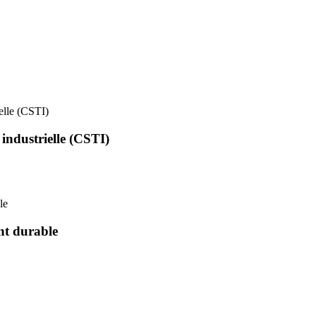
ielle (CSTI)
 industrielle (CSTI)
le
nt durable