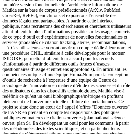
première version fonctionnelle de l’architecture informatique de
Matilda sur la base de corpus présélectionnés (ArXiv, PubMed,
CrossRef, RePEc), enrichirons et exposerons l’ensemble des
données légalement partageables. A partir de cette interface
publique, nous recruterons des chercheuses et chercheurs utilisateurs
afin d’obtenir le plus d’informations possible sur les usages concrets
de ce type d’outil et d’expérimenter de nouvelles fonctionnalités et
services (modalités de citation tracking, alertes, recommandations,
…). Ces utilisateurs se verront ouvrir un compte dédié à leur nom, et
une procédure CNIL, similaire à celle développée pour le moteur
ISIDORE, permettra d’obtenir leur accord pour les recueils
d’information à partir de différents outils (traces d’usages,
questionnaires d’usage et entretiens approfondis). En articulant les
compétences uniques d’une équipe Huma-Num pour la conception
d’outils de recherche à l’expertise d’une équipe du Centre de
sociologie de l’innovation en matière d’étude des sciences et du rôle
des utilisateurs dans les dispositifs technologiques, Matilda vise à
redéfinir ce qu’est un outil bibliographique/métrique en profitant
pleinement de l’ouverture actuelle et future des métadonnées. Ce
projet se situe donc au cœur de l’appel d’offres "Données ouvertes"
de l’ANR en prenant en compte les dispositions des politiques
publiques en matières de citations ouvertes (plan national science
ouvert, plan S). En développant un outil pour les communs, à partir
des métadonnées des textes scientifiques, et en particulier leurs
données de références/citations, nous voulons rendre ces citations