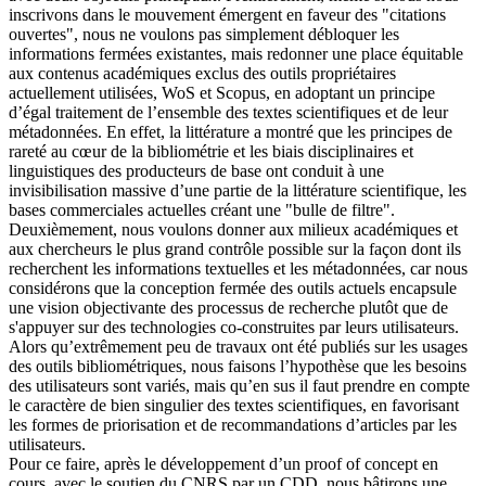
inscrivons dans le mouvement émergent en faveur des "citations
ouvertes", nous ne voulons pas simplement débloquer les
informations fermées existantes, mais redonner une place équitable
aux contenus académiques exclus des outils propriétaires
actuellement utilisées, WoS et Scopus, en adoptant un principe
d’égal traitement de l’ensemble des textes scientifiques et de leur
métadonnées. En effet, la littérature a montré que les principes de
rareté au cœur de la bibliométrie et les biais disciplinaires et
linguistiques des producteurs de base ont conduit à une
invisibilisation massive d’une partie de la littérature scientifique, les
bases commerciales actuelles créant une "bulle de filtre".
Deuxièmement, nous voulons donner aux milieux académiques et
aux chercheurs le plus grand contrôle possible sur la façon dont ils
recherchent les informations textuelles et les métadonnées, car nous
considérons que la conception fermée des outils actuels encapsule
une vision objectivante des processus de recherche plutôt que de
s'appuyer sur des technologies co-construites par leurs utilisateurs.
Alors qu’extrêmement peu de travaux ont été publiés sur les usages
des outils bibliométriques, nous faisons l’hypothèse que les besoins
des utilisateurs sont variés, mais qu’en sus il faut prendre en compte
le caractère de bien singulier des textes scientifiques, en favorisant
les formes de priorisation et de recommandations d’articles par les
utilisateurs.
Pour ce faire, après le développement d’un proof of concept en
cours, avec le soutien du CNRS par un CDD, nous bâtirons une