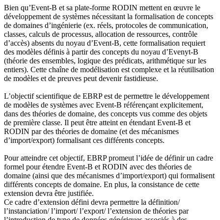
Bien qu’Event-B et sa plate-forme RODIN mettent en œuvre le
développement de systèmes nécessitant la formalisation de concepts
de domaines d’ingénierie (ex. réels, protocoles de communication,
classes, calculs de processus, allocation de ressources, contrôle
d’accès) absents du noyau d’Event-B, cette formalisation requiert
des modèles définis à partir des concepts du noyau d’Evenyt-B
(théorie des ensembles, logique des prédicats, arithmétique sur les
entiers). Cette chaîne de modélisation est complexe et la réutilisation
de modèles et de preuves peut devenir fastidieuse.
L’objectif scientifique de EBRP est de permettre le développement
de modèles de systèmes avec Event-B référençant explicitement,
dans des théories de domaine, des concepts vus comme des objets
de première classe. Il peut être atteint en étendant Event-B et
RODIN par des théories de domaine (et des mécanismes
d’import/export) formalisant ces différents concepts.
Pour atteindre cet objectif, EBRP promeut l’idée de définir un cadre
formel pour étendre Event-B et RODIN avec des théories de
domaine (ainsi que des mécanismes d’import/export) qui formalisent
différents concepts de domaine. En plus, la consistance de cette
extension devra être justifiée.
Ce cadre d’extension défini devra permettre la définition/
l’instanciation/ l’import/ l’export/ l’extension de théories par
l’introduction de type de données génériques associés à des