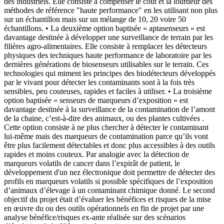
des industriels. Elle consiste à compenser le coût et la lourdeur des
méthodes de référence "haute performance" en les utilisant non plus
sur un échantillon mais sur un mélange de 10, 20 voire 50
échantillons. • La deuxième option baptisée « aptasenseurs » est
davantage destinée à développer une surveillance de terrain par les
filières agro-alimentaires. Elle consiste à remplacer les détecteurs
physiques des techniques haute performance de laboratoire par les
dernières générations de biosenseurs utilisables sur le terrain. Ces
technologies qui miment les principes des biodétecteurs développés
par le vivant pour détecter les contaminants sont à la fois très
sensibles, peu couteuses, rapides et faciles à utiliser. • La troisième
option baptisée « senseurs de marqueurs d’exposition » est
davantage destinée à la surveillance de la contamination de l’amont
de la chaine, c’est-à-dire des animaux, ou des plantes cultivées .
Cette option consiste à ne plus chercher à détecter le contaminant
lui-même mais des marqueurs de contamination parce qu’ils vont
être plus facilement détectables et donc plus accessibles à des outils
rapides et moins couteux. Par analogie avec la détection de
marqueurs volatils de cancer dans l’expirât de patient, le
développement d'un nez électronique doit permettre de détecter des
profils en marqueurs volatils si possible spécifiques de l’exposition
d’animaux d’élevage à un contaminant chimique donné. Le second
objectif du projet était d’évaluer les bénéfices et risques de la mise
en œuvre du ou des outils opérationnels en fin de projet par une
analyse bénéfice/risques ex-ante réalisée sur des scénarios