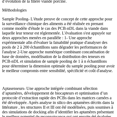
d’évolution de la filière viande porcine.
Méthodologies
Sample Pooling- L'étude preuve de concept de cette approche pour
la surveillance chimique des aliments a été réalisée en prenant
comme modèle d'étude le cas des PCB-nDL dans la viande dans
laquelle leur teneur est réglementée. L'évaluation s'est appuyée sur
deux approches menées en parallèle : 1- Une approche
expérimentale afin d'évaluer la faisabilité pratique d'analyser des
pools de 2 à 200 échantillons sans dégrader les performances de
l'analyse 2-Une approche numérique combinant concaténation de
base de données, modélisation de la distribution des teneurs en
PCB-nDL et simulation de sample pooling de 1 à n échantillons
pour déterminer la dimension optimale du sample pooling pour avoir
le meilleur compromis entre sensibilité, spécificité et coût d'analyse.
Aptasenseurs- Une approche intégrée combinant sélection
d’aptamères, développement de biocapteurs et optimisation d’un
protocole d’extraction rapide des PCBs dans les matrices carnées a
été développée. Après analyse in silico des aptamères décrits dans la
littérature , les structures II et III ont été modélisées, puis soumises à
des simulations de docking afin d’identifier les aptamères présentant
le meilleur potentiel de reconnaissance qui ont ensuite été évaluées