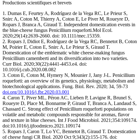
Productions scientifiques et brevets
1. Dumas E, Feurtey A, Rodríguez de la Vega RC, Le Prieur S,
Snirc A, Coton M, Thierry A, Coton E, Le Piver M, Roueyre D,
Ropars J, Branca A, Giraud T. Independent domestication events in
the blue-cheese fungus Penicillium roqueforti.Mol Ecol.
2020;29(14):2639-2660. doi: 10.1111/mec.15359.
2. Ropars J, Didiot E, Rodríguez de la Vega RC, Bennetot B, Coton
M, Poirier E, Coton E, Snirc A, Le Prieur S, Giraud T.
Domestication of the emblematic white cheese-making fungus
Penicillium camemberti and its diversification into two varieties.
Curr Biol. 2020;30(22):4441-4453.e4. doi:
10.1016/j.cub.2020.08.082
3. Coton E, Coton M, Hymery N, Mounier J, Jany J-L. Penicillium
roqueforti: an overview of its genetics, physiology, metabolism and
biotechnological applications. Fung. Biol. Rev. 2020; 34, 59-73
doi.org/10.1016/j.fbr.2020.03.001
4. Caron T, Piver ML, Péron AC, Lieben P, Lavigne R, Brunel S,
Roueyre D, Place M, Bonnarme P, Giraud T, Branca A, Landaud S,
Chassard C. Strong effect of Penicillium roqueforti populations on
volatile and metabolic compounds responsible for aromas, flavor
and texture in blue cheeses. Int J Food Microbiol. 2021;354:109174.
doi:10.1016/j.ijfoodmicro.2021.109174
5. Ropars J, Caron T, Lo YC, Bennetot B, Giraud T. Domestication
of cheese fungi CR Biol. 2020 Oct 9;343(2):155-176. doi: