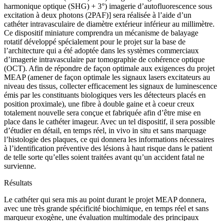
harmonique optique (SHG) + 3°) imagerie d’autofluorescence sous
excitation à deux photons (2PAF)] sera réalisée à l’aide d’un
cathéter intravasculaire de diamètre extérieur inférieur au millimètre.
Ce dispositif miniature comprendra un mécanisme de balayage
rotatif développé spécialement pour le projet sur la base de
l’architecture qui a été adoptée dans les systèmes commerciaux
d’imagerie intravasculaire par tomographie de cohérence optique
(OCT). Afin de répondre de façon optimale aux exigences du projet
MEAP (amener de façon optimale les signaux lasers excitateurs au
niveau des tissus, collecter efficacement les signaux de luminescence
émis par les constituants biologiques vers les détecteurs placés en
position proximale), une fibre à double gaine et à coeur creux
totalement nouvelle sera conçue et fabriquée afin d’être mise en
place dans le cathéter imageur. Avec un tel dispositif, il sera possible
d’étudier en détail, en temps réel, in vivo in situ et sans marquage
l’histologie des plaques, ce qui donnera les informations nécessaires
à l’identification préventive des lésions à haut risque dans le patient
de telle sorte qu’elles soient traitées avant qu’un accident fatal ne
survienne.
Résultats
Le cathéter qui sera mis au point durant le projet MEAP donnera,
avec une très grande spécificité biochimique, en temps réel et sans
marqueur exogène, une évaluation multimodale des principaux