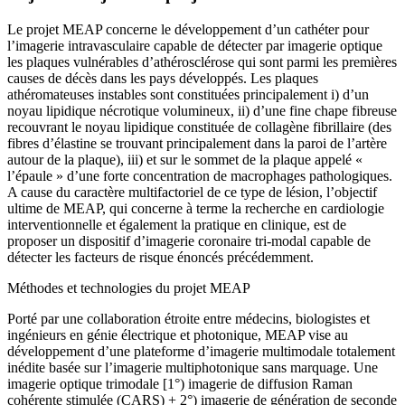
Le projet MEAP concerne le développement d’un cathéter pour
l’imagerie intravasculaire capable de détecter par imagerie optique
les plaques vulnérables d’athérosclérose qui sont parmi les premières
causes de décès dans les pays développés. Les plaques
athéromateuses instables sont constituées principalement i) d’un
noyau lipidique nécrotique volumineux, ii) d’une fine chape fibreuse
recouvrant le noyau lipidique constituée de collagène fibrillaire (des
fibres d’élastine se trouvant principalement dans la paroi de l’artère
autour de la plaque), iii) et sur le sommet de la plaque appelé «
l’épaule » d’une forte concentration de macrophages pathologiques.
A cause du caractère multifactoriel de ce type de lésion, l’objectif
ultime de MEAP, qui concerne à terme la recherche en cardiologie
interventionnelle et également la pratique en clinique, est de
proposer un dispositif d’imagerie coronaire tri-modal capable de
détecter les facteurs de risque énoncés précédemment.
Méthodes et technologies du projet MEAP
Porté par une collaboration étroite entre médecins, biologistes et
ingénieurs en génie électrique et photonique, MEAP vise au
développement d’une plateforme d’imagerie multimodale totalement
inédite basée sur l’imagerie multiphotonique sans marquage. Une
imagerie optique trimodale [1°) imagerie de diffusion Raman
cohérente stimulée (CARS) + 2°) imagerie de génération de seconde