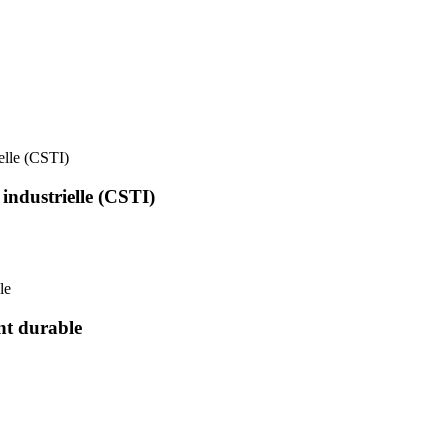
ielle (CSTI)
 industrielle (CSTI)
le
nt durable