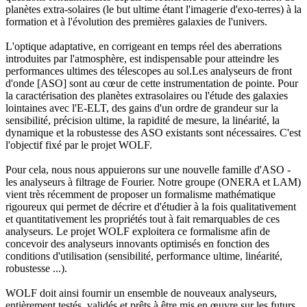
planètes extra-solaires (le but ultime étant l'imagerie d'exo-terres) à la
formation et à l'évolution des premières galaxies de l'univers.
L'optique adaptative, en corrigeant en temps réel des aberrations
introduites par l'atmosphère, est indispensable pour atteindre les
performances ultimes des télescopes au sol.Les analyseurs de front
d'onde [ASO] sont au cœur de cette instrumentation de pointe. Pour
la caractérisation des planètes extrasolaires ou l'étude des galaxies
lointaines avec l'E-ELT, des gains d'un ordre de grandeur sur la
sensibilité, précision ultime, la rapidité de mesure, la linéarité, la
dynamique et la robustesse des ASO existants sont nécessaires. C'est
l'objectif fixé par le projet WOLF.
Pour cela, nous nous appuierons sur une nouvelle famille d'ASO -
les analyseurs à filtrage de Fourier. Notre groupe (ONERA et LAM)
vient très récemment de proposer un formalisme mathématique
rigoureux qui permet de décrire et d'étudier à la fois qualitativement
et quantitativement les propriétés tout à fait remarquables de ces
analyseurs. Le projet WOLF exploitera ce formalisme afin de
concevoir des analyseurs innovants optimisés en fonction des
conditions d'utilisation (sensibilité, performance ultime, linéarité,
robustesse ...).
WOLF doit ainsi fournir un ensemble de nouveaux analyseurs,
entièrement testés, validés et prêts à être mis en œuvre sur les futurs