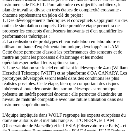
instruments de l'E-ELT. Pour atteindre ces objectifs ambitieux, le
plan de travail se divise en trois étapes de complexité croissante -
chacune représentant un jalon clé du projet :
1. Des développements théoriques et conceptuels s'appuyant sur des
outils de simulation complets. Cette première étape permettra de
proposer les concepts d'analyseurs innovants et d'en quantifier les
performances théoriques ;
2. La réalisation de prototypes et leur validation en laboratoire en
utilisant un banc d'expérimentation unique, développé au LAM.
Cette étape permettra d'assoir les performances des senseurs et de
mettre au point les processus d'étalonnage et les modes
opératoirespermettant leurs optimisation ;
3. Une validation sur le ciel en utilisant le télescope de 4-m (William
Herschell Telescope [WHT]) et sa plateforme d'OA CANARY. Les
prototypes développés seront testés dans des conditions les plus
réalistes possibles. Cette étape, bien que comportant des risques
inhérents à toute démonstration sur un télescope astronomique,
présente un intérêt potentiel énorme : elle permettra d'atteindre un
niveau de maturité compatible avec une future utilisation dans des
instruments opérationnels.
L'équipe impliquée dans WOLF regroupe les experts européens du
domaine autours de 3 instituts français - L'ONERA, le LAM
(Observatoire de Marseille) et le LESIA (Observatoire de Paris) - et
de 3 partenaires Européens associés : INAF Arcetri, INAF Padova