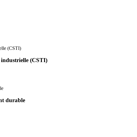
ielle (CSTI)
 industrielle (CSTI)
le
nt durable