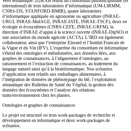
Web sémantique. D2KAB réunit un consortium pluridisciplinaire (et
international) de trois laboratoires d’informatique (UM-LIRMM,
CNRS-I3S, STANFORD-BMIR), quatre laboratoires
d’informatique appliquée en agronomie ou agriculture (INRAE-
URGI, INRAE-MaIAGE, INRAE-IATE, INRAE-TSCF), deux en
écologie et écosystèmes (CNRS-CEFE, INRAE-URFM), la
direction d’INRAE d’appui à la science ouverte (INRAE-DipSO) et
une association du monde agricole (ACTA). L’IRD est également
collaborateur, ainsi que l’entreprise Elzeard et l’Institut Francais de
la Vigne et du Vin (IFV). L'expertise du consortium en informatique
s'étend des ontologies et métadonnées, aux données liées, aux
graphes de connaissances, à l’alignement d’ontologies, au
raisonnement et l’extraction de connaissances, au traitement du
langage naturel ainsi qu’à la bioinformatique. Nos scénarios
d’application sont relatifs aux emballages alimentaires, à
l’intégration de données de phénotypage du blé, l’exploitation
sémantique des Bulletins de Santé du Végétal, la gestion des
données des écosystèmes et l’analyse des relations
traits/environnement chez les plantes.
Ontologies et graphes de connaissances
Le projet est structuré en trois work-packages de recherche et
développement en informatique et deux work-packages de
scénarios.