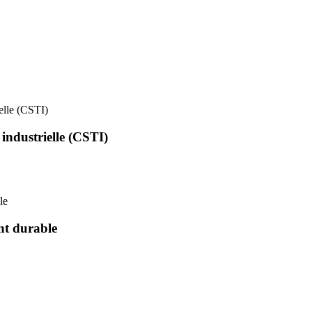
ielle (CSTI)
 industrielle (CSTI)
le
nt durable