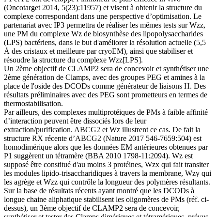
(Oncotarget 2014, 5(23):11957) et visent à obtenir la structure du
complexe correspondant dans une perspective d’optimisation. Le
partenariat avec IP3 permettra de réaliser les mêmes tests sur Wzz,
une PM du complexe Wz de biosynthèse des lipopolysaccharides
(LPS) bactériens, dans le but d'améliorer la résolution actuelle (5,5
Å des cristaux et meilleure par cryoEM), ainsi que stabiliser et
résoudre la structure du complexe Wzz[LPS].
Un 2ème objectif de CLAMP2 sera de concevoir et synthétiser une
2ème génération de Clamps, avec des groupes PEG et amines à la
place de l'oside des DCODs comme générateur de liaisons H. Des
résultats préliminaires avec des PEG sont prometteurs en termes de
thermostabilisation.
Par ailleurs, des complexes multiprotéiques de PMs à faible affinité
d’interaction peuvent être dissociés lors de leur
extraction/purification. ABCG2 et Wz illustrent ce cas. De fait la
structure RX récente d’ABCG2 (Nature 2017 546-7659:504) est
homodimérique alors que les données EM antérieures obtenues par
P1 suggèrent un tétramère (BBA 2010 1798-11:2094). Wz est
supposé être constitué d'au moins 3 protéines, Wzx qui fait transiter
les modules lipido-trisaccharidiques à travers la membrane, Wzy qui
les agrège et Wzz qui contrôle la longueur des polymères résultants.
Sur la base de résultats récents ayant montré que les DCODs à
longue chaine aliphatique stabilisent les oligomères de PMs (réf. ci-
dessus), un 3ème objectif de CLAMP2 sera de concevoir,
synthétiser et tester des Clamps dimériques et tétramériques, prévus