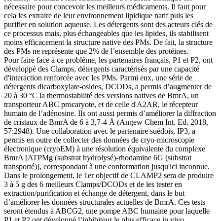
nécessaire pour concevoir les meilleurs médicaments. Il faut pour
cela les extraire de leur environnement lipidique natif puis les
purifier en solution aqueuse. Les détergents sont des acteurs clés de
ce processus mais, plus échangeables que les lipides, ils stabilisent
moins efficacement la structure native des PMs. De fait, la structure
des PMs ne représente que 2% de l’ensemble des protéines.
Pour faire face à ce problème, les partenaires français, P1 et P2, ont
développé des Clamps, détergents caractérisés par une capacité
d'interaction renforcée avec les PMs. Parmi eux, une série de
détergents dicarboxylate-osides, DCODs, a permis d’augmenter de
20 à 30 °C la thermostabilité des versions natives de BmrA, un
transporteur ABC procaryote, et de celle d'A2AR, le récepteur
humain de l’adénosine. Ils ont aussi permis d’améliorer la diffraction
de cristaux de BmrA de 6 à 3,7-4 Å (Angew Chem Int. Ed. 2018,
57:2948). Une collaboration avec le partenaire suédois, IP3, a
permis en outre de collecter des données de cryo-microscopie
électronique (cryoEM) à une résolution équivalente du complexe
BmrA [ATPMg (substrat hydrolysé)-rhodamine 6G (substrat
transporté)], correspondant à une conformation jusqu'ici inconnue.
Dans le prolongement, le 1er objectif de CLAMP2 sera de produire
3 à 5 g des 6 meilleurs Clamps/DCODs et de les tester en
extraction/purification et échange de détergent, dans le but
d’améliorer les données structurales actuelles de BmrA. Ces tests
seront étendus à ABCG2, une pompe ABC humaine pour laquelle
P1 et P2 ont développé l’inhibiteur le plus efficace in vivo