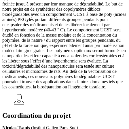
freinée jusqu'à présent par leur manque de dégradabilité. Le but de
notre projet est de synthétiser des copolymères diblocs
biodégradables avec un comportement UCST à base de poly (acides
aminés) PEGylés portant différents groupes pendants pour
encapsuler des médicaments et de les libérer localement par
hyperthermie modérée (40-43 ° C). Le comportement UCST sera
étudié en fonction de la masse molaire et de la concentration du
polymère, de la nature / du rapport entre les groupes pendants, du
pH et de la force ionique, expérimentalement ainsi par modélisation
moléculaire gros grains. Les polymères optimaux seront formulés en
nanoparticules et leur capacité à encapsuler des corticostéroïdes et à
les libérer sous l’effet d’une hyperthermie sera évaluée. La
toxicité/dégradabilité des nanoparticules sera testée sur culture
cellulaires et microsomes de rats. Au-delà de la vectorisation de
médicaments, ces nouveaux polymères biodégradables UCST
pourraient trouver des applications dans d'autres domaines tels que
les cosmétiques, la bioséparation ou l'ingénierie tissulaire.
Coordination du projet
Nicolas Tsapis
(Institut Galien Paris Sud)