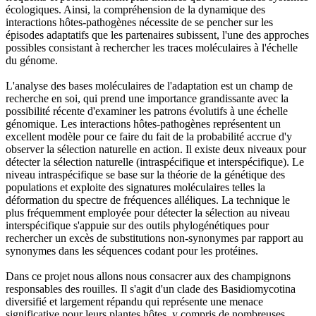
écologiques. Ainsi, la compréhension de la dynamique des
interactions hôtes-pathogènes nécessite de se pencher sur les
épisodes adaptatifs que les partenaires subissent, l'une des approches
possibles consistant à rechercher les traces moléculaires à l'échelle
du génome.
L'analyse des bases moléculaires de l'adaptation est un champ de
recherche en soi, qui prend une importance grandissante avec la
possibilité récente d'examiner les patrons évolutifs à une échelle
génomique. Les interactions hôtes-pathogènes représentent un
excellent modèle pour ce faire du fait de la probabilité accrue d'y
observer la sélection naturelle en action. Il existe deux niveaux pour
détecter la sélection naturelle (intraspécifique et interspécifique). Le
niveau intraspécifique se base sur la théorie de la génétique des
populations et exploite des signatures moléculaires telles la
déformation du spectre de fréquences alléliques. La technique le
plus fréquemment employée pour détecter la sélection au niveau
interspécifique s'appuie sur des outils phylogénétiques pour
rechercher un excès de substitutions non-synonymes par rapport au
synonymes dans les séquences codant pour les protéines.
Dans ce projet nous allons nous consacrer aux des champignons
responsables des rouilles. Il s'agit d'un clade des Basidiomycotina
diversifié et largement répandu qui représente une menace
significative pour leurs plantes hôtes, y compris de nombreuses