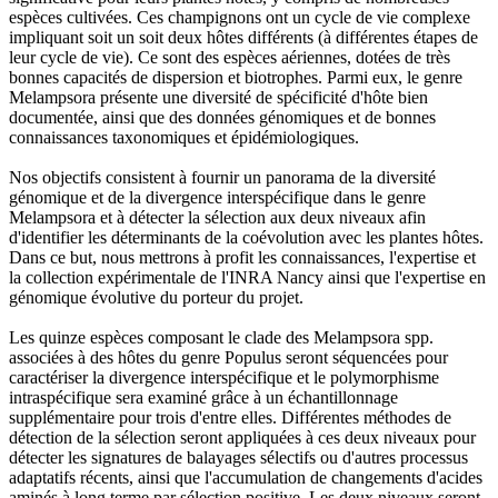
espèces cultivées. Ces champignons ont un cycle de vie complexe
impliquant soit un soit deux hôtes différents (à différentes étapes de
leur cycle de vie). Ce sont des espèces aériennes, dotées de très
bonnes capacités de dispersion et biotrophes. Parmi eux, le genre
Melampsora présente une diversité de spécificité d'hôte bien
documentée, ainsi que des données génomiques et de bonnes
connaissances taxonomiques et épidémiologiques.
Nos objectifs consistent à fournir un panorama de la diversité
génomique et de la divergence interspécifique dans le genre
Melampsora et à détecter la sélection aux deux niveaux afin
d'identifier les déterminants de la coévolution avec les plantes hôtes.
Dans ce but, nous mettrons à profit les connaissances, l'expertise et
la collection expérimentale de l'INRA Nancy ainsi que l'expertise en
génomique évolutive du porteur du projet.
Les quinze espèces composant le clade des Melampsora spp.
associées à des hôtes du genre Populus seront séquencées pour
caractériser la divergence interspécifique et le polymorphisme
intraspécifique sera examiné grâce à un échantillonnage
supplémentaire pour trois d'entre elles. Différentes méthodes de
détection de la sélection seront appliquées à ces deux niveaux pour
détecter les signatures de balayages sélectifs ou d'autres processus
adaptatifs récents, ainsi que l'accumulation de changements d'acides
aminés à long terme par sélection positive. Les deux niveaux seront