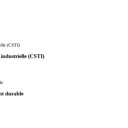
ielle (CSTI)
 industrielle (CSTI)
le
nt durable