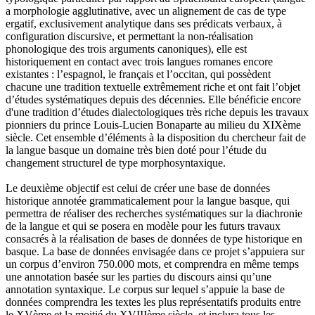
a morphologie agglutinative, avec un alignement de cas de type
ergatif, exclusivement analytique dans ses prédicats verbaux, à
configuration discursive, et permettant la non-réalisation
phonologique des trois arguments canoniques), elle est
historiquement en contact avec trois langues romanes encore
existantes : l’espagnol, le français et l’occitan, qui possèdent
chacune une tradition textuelle extrêmement riche et ont fait l’objet
d’études systématiques depuis des décennies. Elle bénéficie encore
d'une tradition d’études dialectologiques très riche depuis les travaux
pionniers du prince Louis-Lucien Bonaparte au milieu du XIXème
siècle. Cet ensemble d’éléments à la disposition du chercheur fait de
la langue basque un domaine très bien doté pour l’étude du
changement structurel de type morphosyntaxique.
Le deuxième objectif est celui de créer une base de données
historique annotée grammaticalement pour la langue basque, qui
permettra de réaliser des recherches systématiques sur la diachronie
de la langue et qui se posera en modèle pour les futurs travaux
consacrés à la réalisation de bases de données de type historique en
basque. La base de données envisagée dans ce projet s’appuiera sur
un corpus d’environ 750.000 mots, et comprendra en même temps
une annotation basée sur les parties du discours ainsi qu’une
annotation syntaxique. Le corpus sur lequel s’appuie la base de
données comprendra les textes les plus représentatifs produits entre
le XVème et la moitié du XVIIIème siècle, et inclura tous les