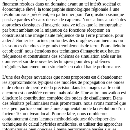
finement résolues dans un domaine ayant un tel intérêt sociétal et
économique élevé: la tomographie sismologique régionale à une
résolution sans précédent, en particulier pour l'acquisition sismique
passive par des réseaux denses de capteurs. Nous allons au-delà des
approches classiques d'imagerie passive telles que la tomographie
par bruit ambiant ou la migration de fonctions récepteur, en
construisant une image haute fréquence de la Terre profonde, pour
aider à étudier les racines profondes des orogènes continentaux ou
les sources étendues de grands tremblements de terre. Pour atteindre
cet objectif, nous étendons nos techniques d'imagerie aux hautes
fréquences et construisons des schémas de simulation axés sur les
données et sur de nouvelles techniques pour des problèmes
irréguliers hautement non structurés en calcul haute performance.
L'une des étapes novatrices que nous proposons est d'abandonner
les approximations typiques des modèles de propagation des ondes
et de refuser de perdre de la précision dans les images car le coût
encouru est considéré comme inabordable. Une autre innovation est
d'inclure la contribution complète des ondes de cisaillement. Dans
des résultats préliminaires mais prometteurs, nous avons montré que
cela peut parfois conduire à une augmentation de la résolution d’un
facteur 10 au niveau local. Pour ce faire, nous comblerons
conjointement deux lacunes méthodologiques: développer des
techniques de calcul hybrides améliorées, et utiliser des approches
informatiques bien conçues à haute performance basées sur les